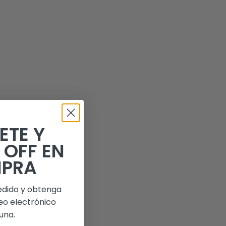
ETE Y
 OFF EN
MPRA
edido y obtenga
eo electrónico
una.