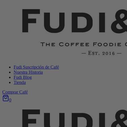
Saltar
al
Contenido
Fudi Suscripción de Café
Nuestra Historia
Fudi Blog
Tienda
Comprar Café
0