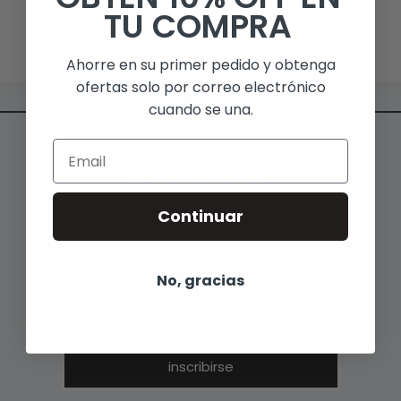
TU COMPRA
Ahorre en su primer pedido y obtenga
ofertas solo por correo electrónico
cuando se una.
Email
Continuar
No, gracias
Suscríbete A Nuestra Newsletter.
Únete al clan. ¡Mantente al tanto de nuestras noticias y ofertas!
inscribirse