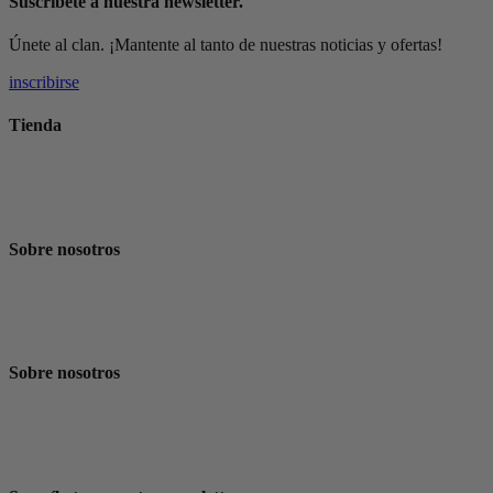
Suscríbete a nuestra newsletter.
Únete al clan. ¡Mantente al tanto de nuestras noticias y ofertas!
inscribirse
Tienda
Suscripción de Café
Tienda
Sobre nosotros
La Historia
Fudi Blog
Sobre nosotros
La Historia
Fudi Blog